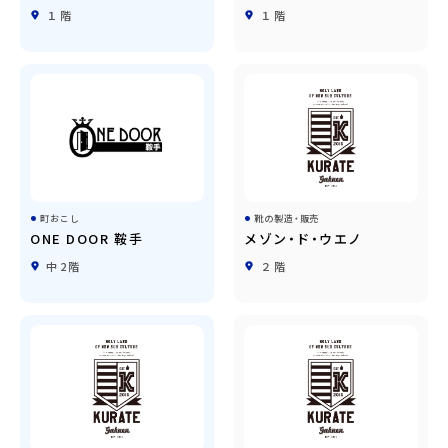
１階
１階
町おこし
靴の製造・販売
ONE DOOR 鞍手
メゾン・ド・ウエノ
中2階
２階