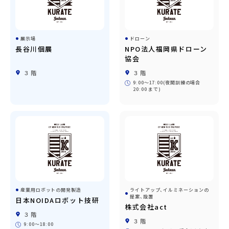
展示場
ドローン
長谷川個展
NPO法人福岡県ドローン
協会
３階
３階
9:00〜17:00(夜間訓練の場合
20:00 まで)
産業用ロボットの開発製造
ライトアップ、イルミネーションの
提案、設置
日本NOIDAロボット技研
株式会社act
３階
３階
9:00〜18:00