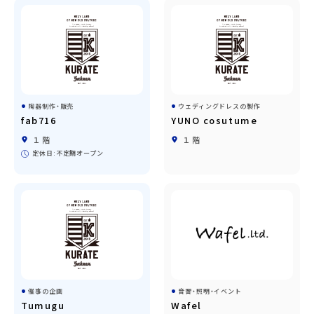
陶器制作・販売
ウェディングドレスの製作
fab716
YUNO cosutume
１階
１階
定休日:不定期オープン
催事の企画
音響・照明・イベント
Tumugu
Wafel