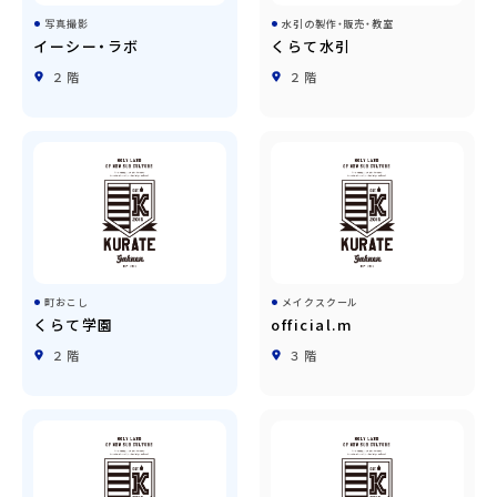
写真撮影
水引の製作・販売・教室
イーシー・ラボ
くらて水引
２階
２階
町おこし
メイクスクール
くらて学園
official.m
２階
３階