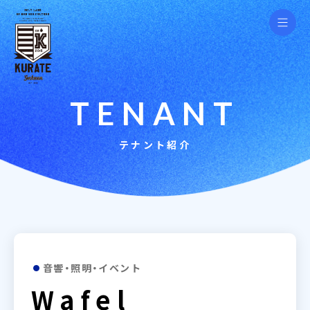
T
E
N
A
N
T
テナント紹介
音響・照明・イベント
Wafel