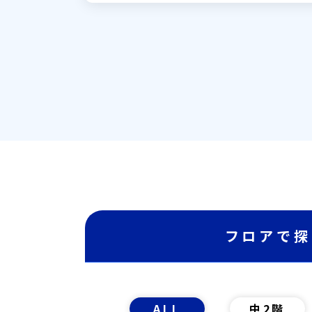
フロアで探
ALL
中2階