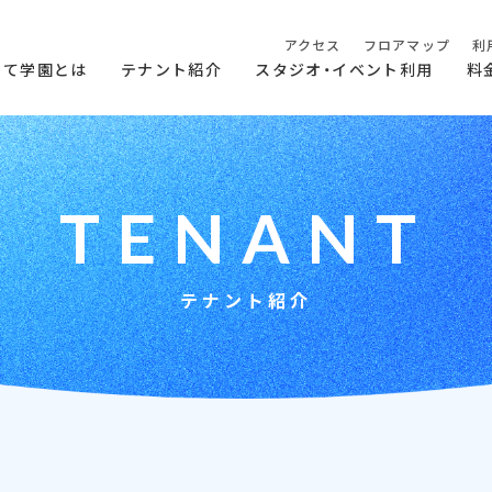
アクセス
フロアマップ
利
らて学園とは
テナント紹介
スタジオ・イベント利用
料
T
E
N
A
N
T
テナント紹介