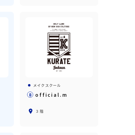
メイクスクール
official.m
8
３階