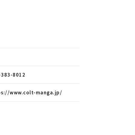
N
-383-8012
ps://www.colt-manga.jp/