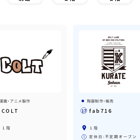
漫画・アニメ製作
陶器制作・販売
COLT
fab716
17
１階
１階
定休日:不定期オープン