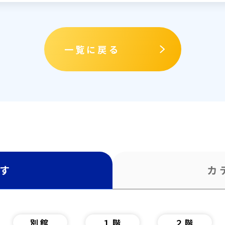
一覧に戻る
す
カ
別館
１階
２階