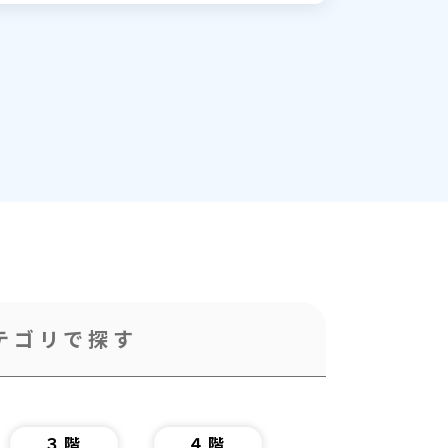
テゴリで探す
３階
４階