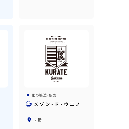
靴の製造・販売
手
メゾン・ド・ウエノ
12
２階