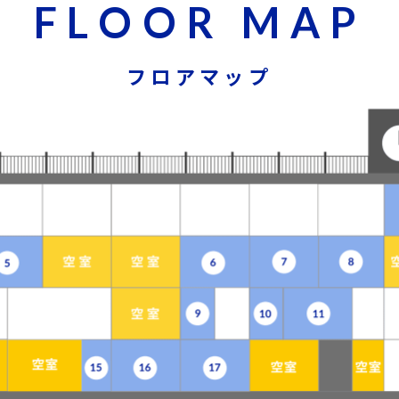
F
L
O
O
R
M
A
P
フロアマップ