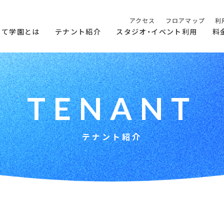
アクセス
フロアマップ
利
らて学園とは
テナント紹介
スタジオ・イベント利用
料
T
E
N
A
N
T
テナント紹介