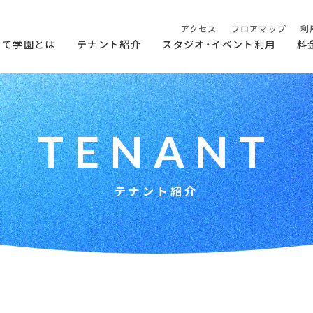
アクセス
フロアマップ
利
らて学園とは
テナント紹介
スタジオ・イベント利用
料
T
E
N
A
N
T
テナント紹介