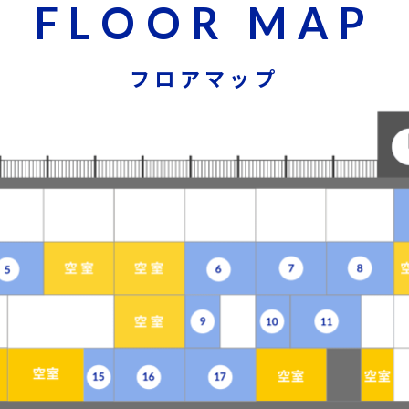
F
L
O
O
R
M
A
P
フロアマップ